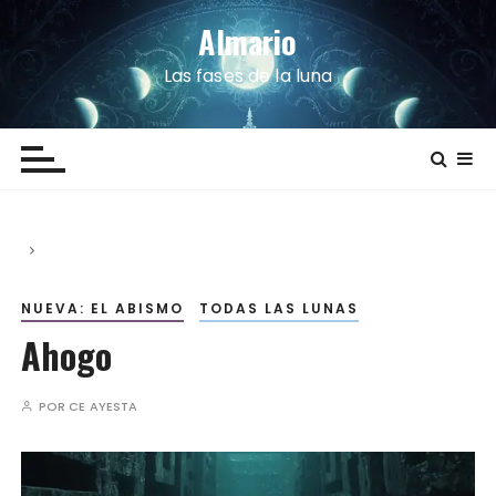
S
Almario
a
l
Las fases de la luna
t
a
r
a
l
c
o
n
NUEVA: EL ABISMO
TODAS LAS LUNAS
t
Ahogo
e
n
i
POR
CE AYESTA
d
o