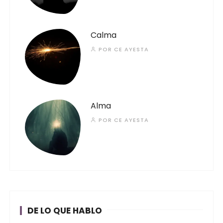
Calma
POR
CE AYESTA
Alma
POR
CE AYESTA
DE LO QUE HABLO